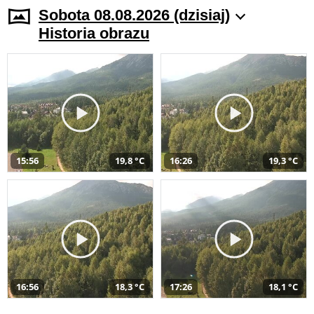
Sobota 08.08.2026 (dzisiaj)
Historia obrazu
15:56
19,8 °C
16:26
19,3 °C
16:56
18,3 °C
17:26
18,1 °C