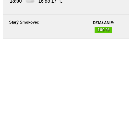
18:00
16 do 17 °C
Starý Smokovec
DZIAŁANIE:
100 %