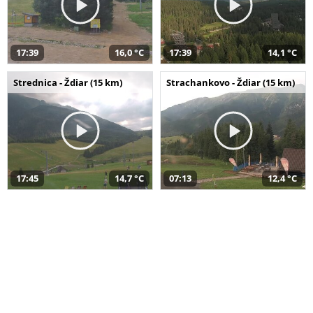
17:39
16,0 °C
17:39
14,1 °C
Strednica - Ždiar (15 km)
Strachankovo - Ždiar (15 km)
17:45
14,7 °C
07:13
12,4 °C