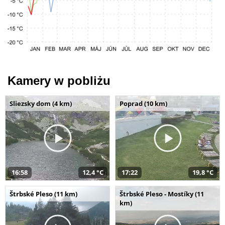
Kamery w pobliżu
Sliezsky dom (4 km)
Poprad (10 km)
16:58
12,4 °C
17:22
19,8 °C
Štrbské Pleso (11 km)
Štrbské Pleso - Mostíky (11
km)