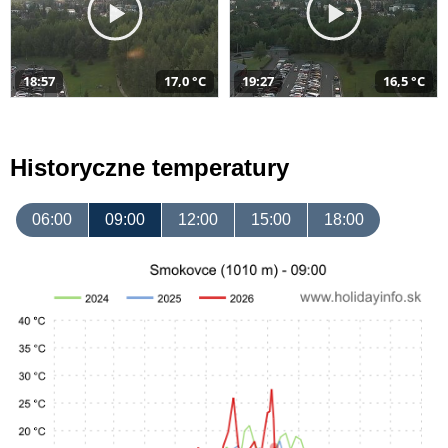
18:57
17,0 °C
19:27
16,5 °C
Historyczne temperatury
06:00
09:00
12:00
15:00
18:00