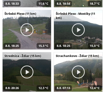
8.8. 18:33
11,6 °C
8.8. 18:54
18,7 °C
Štrbské Pleso (11 km)
Štrbské Pleso - Mostíky (11
km)
8.8. 18:25
15,3 °C
8.8. 18:25
15,0 °C
Strednica - Ždiar (15 km)
Strachankovo - Ždiar (15 km)
8.8. 20:26
12,3 °C
8.8. 07:13
12,4 °C