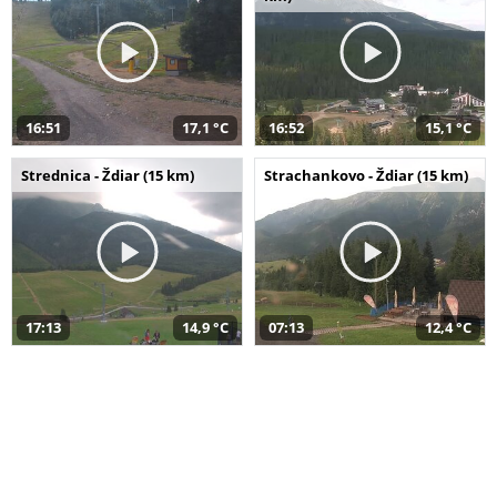
16:51
17,1 °C
16:52
15,1 °C
Strednica - Ždiar (15 km)
Strachankovo - Ždiar (15 km)
17:13
14,9 °C
07:13
12,4 °C