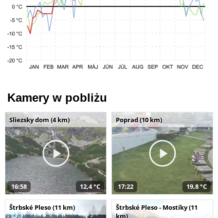
Kamery w pobliżu
Sliezsky dom (4 km)
Poprad (10 km)
16:58
12,4 °C
17:22
19,8 °C
Štrbské Pleso (11 km)
Štrbské Pleso - Mostíky (11
km)