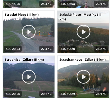
5.8. 15:26
25,4 °C
5.8. 18:54
29,1 °C
Štrbské Pleso (11 km)
Štrbské Pleso - Mostíky (11
km)
5.8. 20:23
27,4 °C
5.8. 19:28
23,2 °C
Strednica - Ždiar (15 km)
Strachankovo - Ždiar (15 km)
5.8. 20:26
20,6 °C
5.8. 19:29
23,1 °C