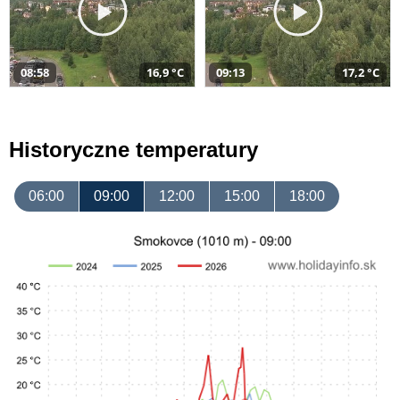
08:58
16,9 °C
09:13
17,2 °C
Historyczne temperatury
06:00
09:00
12:00
15:00
18:00