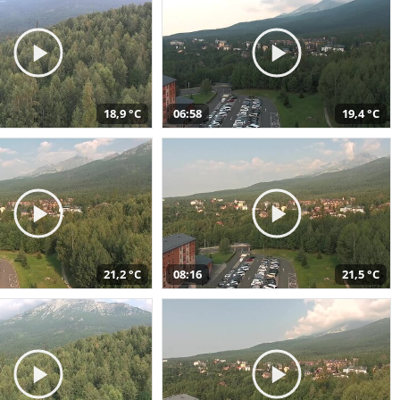
18,9 °C
06:58
19,4 °C
21,2 °C
08:16
21,5 °C