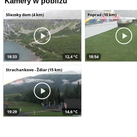
Kamery w pobliżu
Sliezsky dom (4 km)
Poprad (10 km)
18:33
12,4 °C
18:54
Strachankovo - Ždiar (15 km)
19:29
14,6 °C