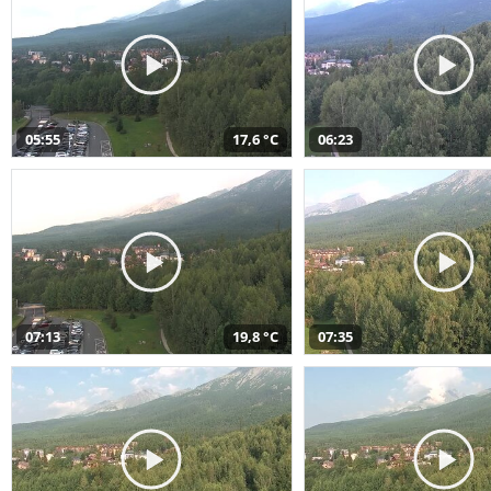
05:55
17,6 °C
06:23
07:13
19,8 °C
07:35