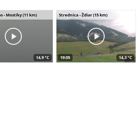
o - Mostíky (11 km)
Strednica - Ždiar (15 km)
14,9 °C
19:05
14,3 °C