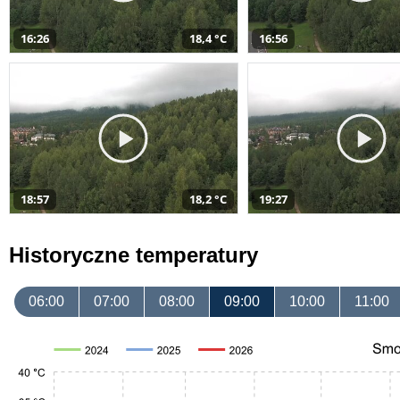
16:26
18,4 °C
16:56
18:57
18,2 °C
19:27
Historyczne temperatury
06:00
07:00
08:00
09:00
10:00
11:00