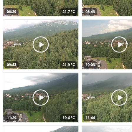
08:29
21,7 °C
08:43
09:43
21,9 °C
10:03
11:29
19,6 °C
11:44