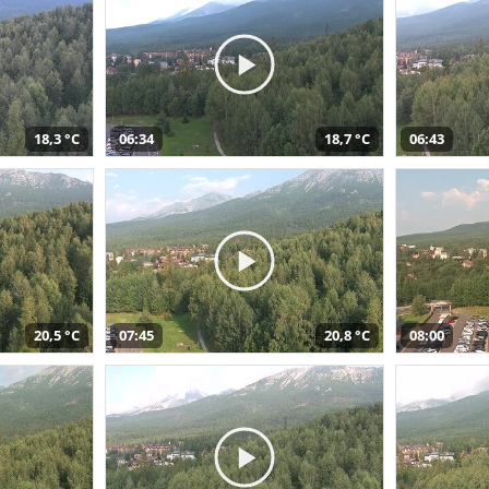
18,3 °C
06:34
18,7 °C
06:43
20,5 °C
07:45
20,8 °C
08:00