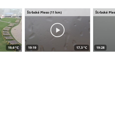
Štrbské Pleso (11 km)
Štrbské Ples
19,6 °C
19:19
17,3 °C
19:28