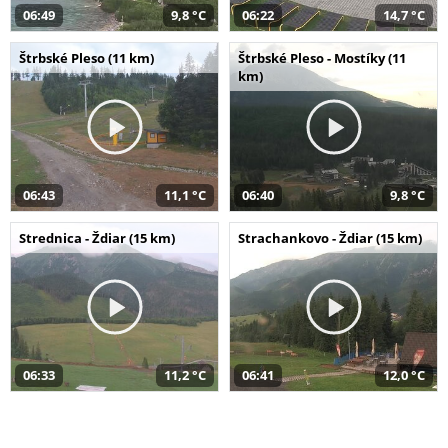
06:49
9,8 °C
06:22
14,7 °C
Štrbské Pleso (11 km)
Štrbské Pleso - Mostíky (11
km)
06:43
11,1 °C
06:40
9,8 °C
Strednica - Ždiar (15 km)
Strachankovo - Ždiar (15 km)
06:33
11,2 °C
06:41
12,0 °C