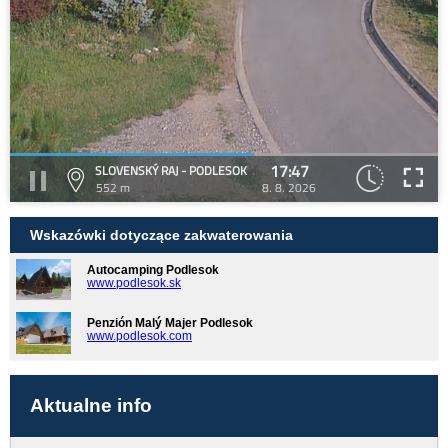
17:47
SLOVENSKÝ RAJ - PODLESOK
552 m
8. 8. 2026
Wskazówki dotyczące zakwaterowania
Autocamping Podlesok
www.podlesok.sk
Penzión Malý Majer Podlesok
www.podlesok.com
Aktualne info