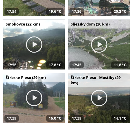
17:54
19,6 °C
17:36
20,2 °C
Smokovce (22 km)
Sliezsky dom (26 km)
17:56
17,8 °C
17:45
11,8 °C
Štrbské Pleso (29 km)
Štrbské Pleso - Mostíky (29
km)
17:39
16,0 °C
17:39
14,1 °C