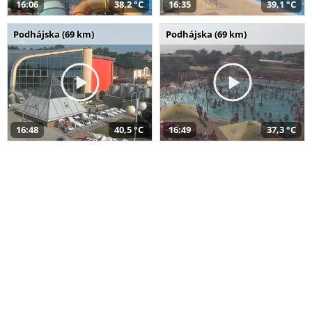
16:06
38,2 °C
16:35
39,1 °C
Podhájska (69 km)
Podhájska (69 km)
16:48
40,5 °C
16:49
37,3 °C