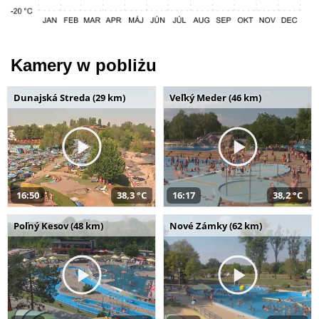
Kamery w pobliżu
Dunajská Streda (29 km)
Veľký Meder (46 km)
16:50
38,3 °C
16:17
38,2 °C
Poľný Kesov (48 km)
Nové Zámky (62 km)