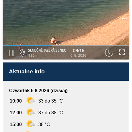
09:16
SLNEČNÉ JAZERÁ SENEC
125 m
6. 8. 2026
Aktualne info
Czwartek 6.8.2026 (dzisiaj)
10:00
33 do 35 °C
12:00
37 do 38 °C
15:00
38 °C