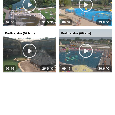
09:06
31,6 °C
09:39
33,8 °C
Podhájska (69 km)
Podhájska (69 km)
09:16
26,6 °C
09:17
30,6 °C