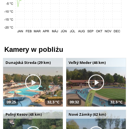
Kamery w pobliżu
Dunajská Streda (29 km)
Veľký Meder (46 km)
09:25
32,3 °C
09:32
32,3 °C
Poľný Kesov (48 km)
Nové Zámky (62 km)