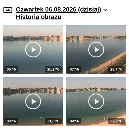
Czwartek 06.08.2026 (dzisiaj)
Historia obrazu
06:16
26,2 °C
07:16
28,1 °C
08:16
31,0 °C
09:16
32,9 °C