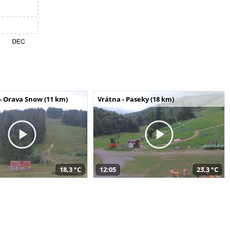
- Orava Snow (11 km)
Vrátna - Paseky (18 km)
18,3 °C
12:05
23,3 °C