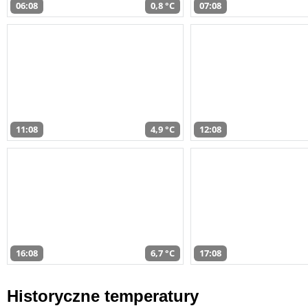
06:08
0,8 °C
07:08
11:08
4,9 °C
12:08
16:08
6,7 °C
17:08
Historyczne temperatury