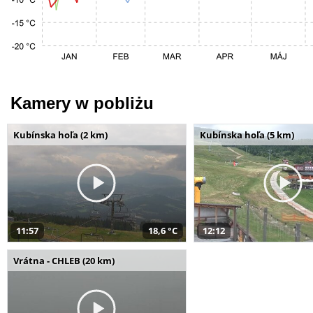
Kamery w pobliżu
Kubínska hoľa (2 km)
Kubínska hoľa (5 km)
11:57
18,6 °C
12:12
Vrátna - CHLEB (20 km)