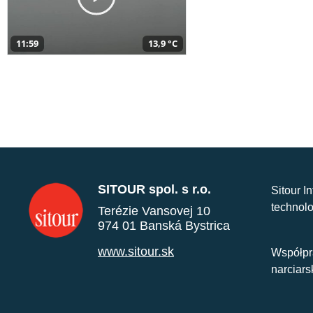
11:59
13,9 °C
SITOUR spol. s r.o.
Sitour I
technolo
Terézie Vansovej 10
974 01 Banská Bystrica
www.sitour.sk
Współpr
narciars