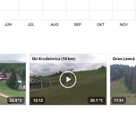
Ski Krušetnica (10 km)
Orav.Lesná 
24,4 °C
12:12
20,1 °C
11:51