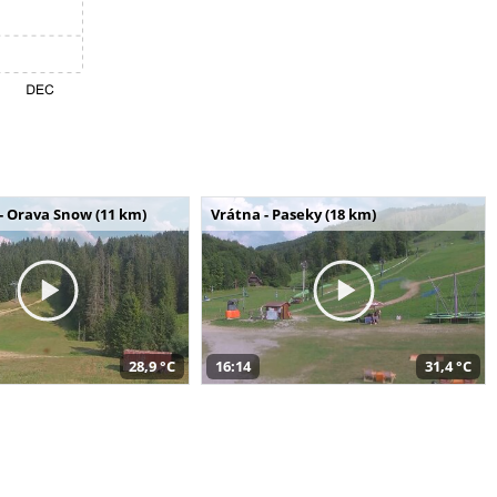
- Orava Snow (11 km)
Vrátna - Paseky (18 km)
28,9 °C
16:14
31,4 °C