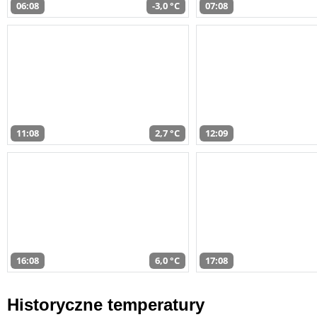
06:08
-3,0 °C
07:08
11:08
2,7 °C
12:09
16:08
6,0 °C
17:08
Historyczne temperatury