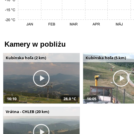
Kamery w pobliżu
Kubínska hoľa (2 km)
Kubínska hoľa (5 km)
16:10
28,0 °C
16:05
Vrátna - CHLEB (20 km)