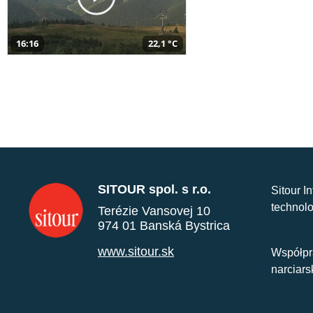
16:16
22,1 °C
SITOUR spol. s r.o.
Sitour I
technolo
Terézie Vansovej 10
974 01 Banská Bystrica
www.sitour.sk
Współpr
narciars