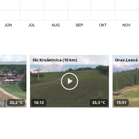
Ski Krušetnica (10 km)
Orav.Lesná 
33,2 °C
16:12
33,3 °C
15:51