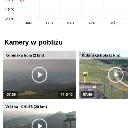
Kamery w pobliżu
Kubínska hoľa (2 km)
Kubínska hoľa (5 km)
07:55
11,0 °C
07:46
Vrátna - CHLEB (20 km)