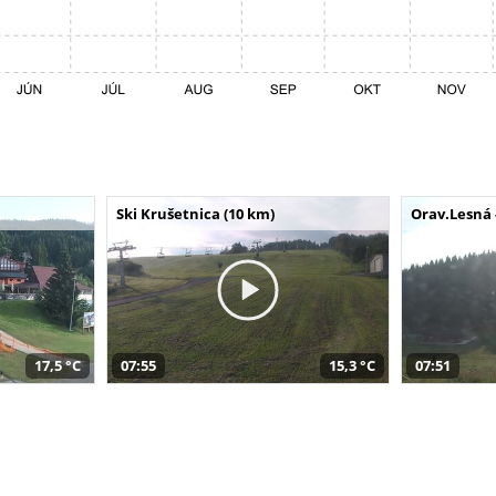
Ski Krušetnica (10 km)
Orav.Lesná 
17,5 °C
07:55
15,3 °C
07:51