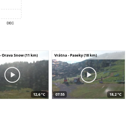
- Orava Snow (11 km)
Vrátna - Paseky (18 km)
12,6 °C
07:55
18,2 °C