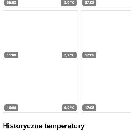
06:08
-3,0 °C
07:08
11:08
2,7 °C
12:09
16:08
6,0 °C
17:08
Historyczne temperatury