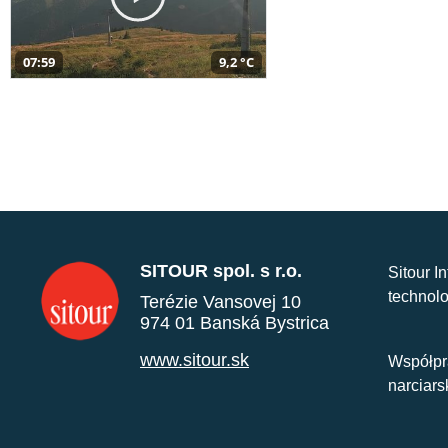
07:59
9,2 °C
SITOUR spol. s r.o.
Sitour I
technolo
Terézie Vansovej 10
974 01 Banská Bystrica
www.sitour.sk
Współpr
narciars