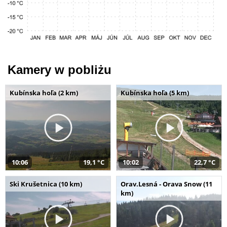
Kamery w pobliżu
Kubínska hoľa (2 km)
Kubínska hoľa (5 km)
10:06
19,1 °C
10:02
22,7 °C
Ski Krušetnica (10 km)
Orav.Lesná - Orava Snow (11
km)