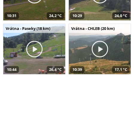
10:31
24,2 °C
10:29
24,0 °C
Vrátna - Paseky (18 km)
Vrátna - CHLEB (20 km)
10:44
26,4 °C
10:39
17,1 °C