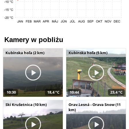
Kamery w pobliżu
Kubínska hoľa (2 km)
Kubínska hoľa (5 km)
10:30
18,4 °C
10:44
23,4 °C
Ski Krušetnica (10 km)
Orav.Lesná - Orava Snow (11
km)