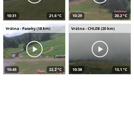
10:31
21,6 °C
10:29
20,2 °C
Vrátna - Paseky (18 km)
Vrátna - CHLEB (20 km)
10:45
22,2 °C
10:38
13,1 °C