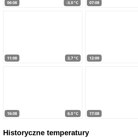
06:08
-3,0 °C
07:08
11:08
2,7 °C
12:09
16:08
6,0 °C
17:08
Historyczne temperatury