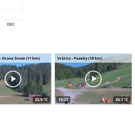
- Orava Snow (11 km)
Vrátna - Paseky (18 km)
22,5 °C
15:27
26,1 °C