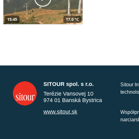
15:45
17,0 °C
SITOUR spol. s r.o.
Sitour I
technolo
Terézie Vansovej 10
974 01 Banská Bystrica
www.sitour.sk
Współpr
narciars