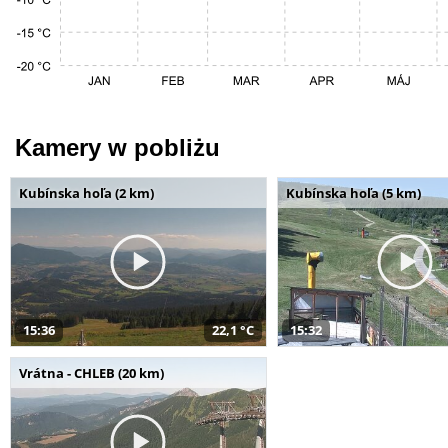
Kamery w pobliżu
Kubínska hoľa (2 km)
Kubínska hoľa (5 km)
15:36
22,1 °C
15:32
Vrátna - CHLEB (20 km)