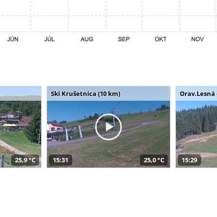
Ski Krušetnica (10 km)
Orav.Lesná 
25,9 °C
15:31
25,0 °C
15:29