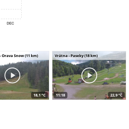
- Orava Snow (11 km)
Vrátna - Paseky (18 km)
18,1 °C
11:18
22,9 °C