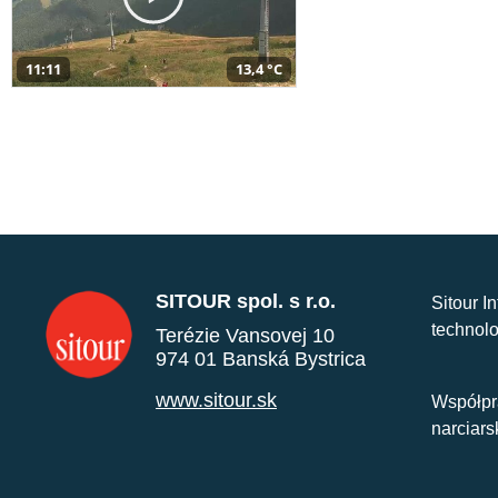
11:11
13,4 °C
SITOUR spol. s r.o.
Sitour I
technolo
Terézie Vansovej 10
974 01 Banská Bystrica
www.sitour.sk
Współpr
narciars