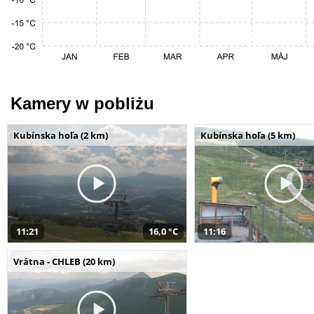
Kamery w pobliżu
Kubínska hoľa (2 km)
Kubínska hoľa (5 km)
11:21
16,0 °C
11:16
Vrátna - CHLEB (20 km)