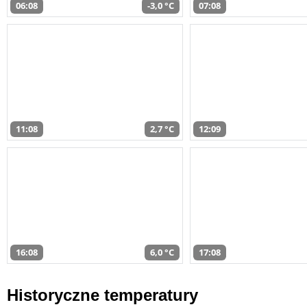
06:08
-3,0 °C
07:08
11:08
2,7 °C
12:09
16:08
6,0 °C
17:08
Historyczne temperatury