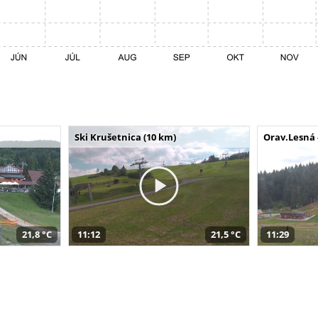
Ski Krušetnica (10 km)
Orav.Lesná 
21,8 °C
11:12
21,5 °C
11:29