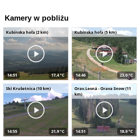
Kamery w pobliżu
Kubínska hoľa (2 km)
Kubínska hoľa (5 km)
14:51
17,4 °C
14:46
23,0 °C
Ski Krušetnica (10 km)
Orav.Lesná - Orava Snow (11
km)
14:55
21,9 °C
14:51
18,9 °C