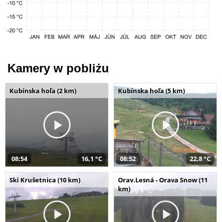
Kamery w pobliżu
Kubínska hoľa (2 km)
Kubínska hoľa (5 km)
08:54
16,1 °C
08:52
22,8 °C
Ski Krušetnica (10 km)
Orav.Lesná - Orava Snow (11
km)