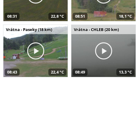
08:31
22,8 °C
08:51
18,1 °C
Vrátna - Paseky (18 km)
Vrátna - CHLEB (20 km)
08:43
22,4 °C
08:49
13,3 °C