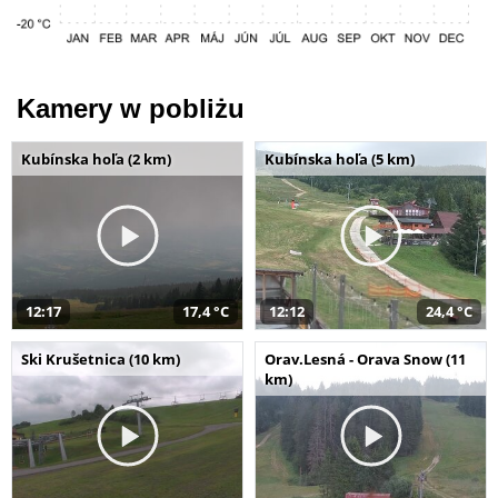
Kamery w pobliżu
Kubínska hoľa (2 km)
Kubínska hoľa (5 km)
12:17
17,4 °C
12:12
24,4 °C
Ski Krušetnica (10 km)
Orav.Lesná - Orava Snow (11
km)