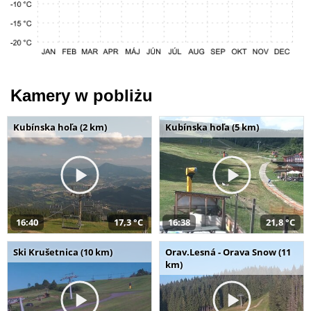
Kamery w pobliżu
Kubínska hoľa (2 km)
Kubínska hoľa (5 km)
16:40
17,3 °C
16:38
21,8 °C
Ski Krušetnica (10 km)
Orav.Lesná - Orava Snow (11
km)