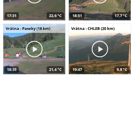
17:31
22,6 °C
18:51
17,7 °C
Vrátna - Paseky (18 km)
Vrátna - CHLEB (20 km)
18:35
21,4 °C
19:47
9,8 °C