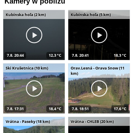
Kamery w pobliżu
Kubínska hoľa (2 km)
Kubínska hoľa (5 km)
7.8. 20:44
12,3 °C
7.8. 20:41
18,3 °C
Ski Krušetnica (10 km)
Orav.Lesná - Orava Snow (11
km)
7.8. 17:31
18,4 °C
7.8. 18:51
17,6 °C
Vrátna - Paseky (18 km)
Vrátna - CHLEB (20 km)