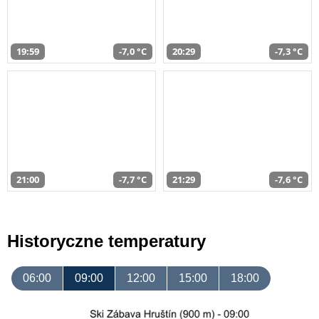
19:59
-7,0 °C
20:29
-7,3 °C
21:00
-7,7 °C
21:29
-7,6 °C
Historyczne temperatury
06:00
09:00
12:00
15:00
18:00