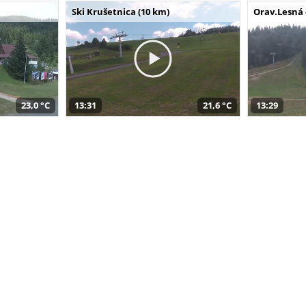
Ski Krušetnica (10 km)
Orav.Lesná 
23,0 °C
13:31
21,6 °C
13:29