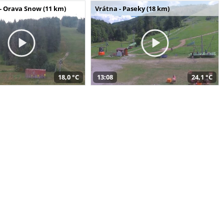
- Orava Snow (11 km)
Vrátna - Paseky (18 km)
18,0 °C
13:08
24,1 °C