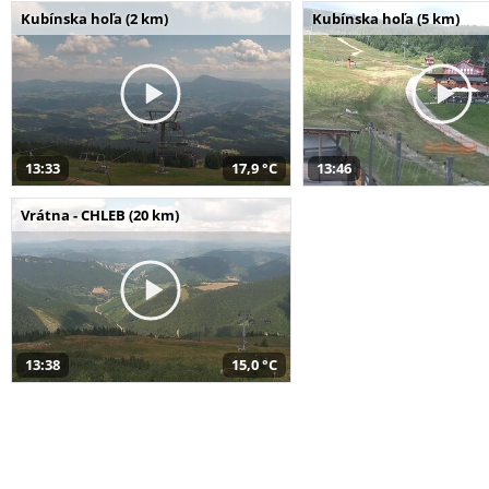
Kubínska hoľa (2 km)
Kubínska hoľa (5 km)
13:33
17,9 °C
13:46
Vrátna - CHLEB (20 km)
13:38
15,0 °C