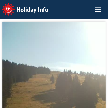
Holiday Info