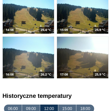
14:08
25,4 °C
15:09
25,9 °C
16:08
26,2 °C
17:08
25,9 °C
Historyczne temperatury
06:00
09:00
12:00
15:00
18:00