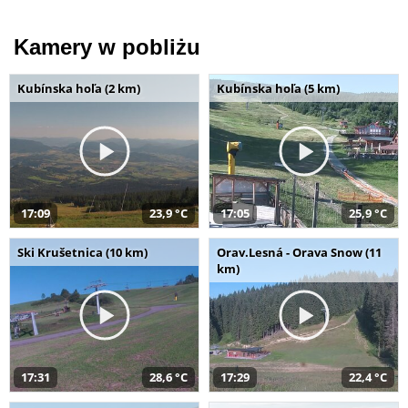
Kamery w pobliżu
Kubínska hoľa (2 km)
Kubínska hoľa (5 km)
17:09
23,9 °C
17:05
25,9 °C
Ski Krušetnica (10 km)
Orav.Lesná - Orava Snow (11
km)
17:31
28,6 °C
17:29
22,4 °C