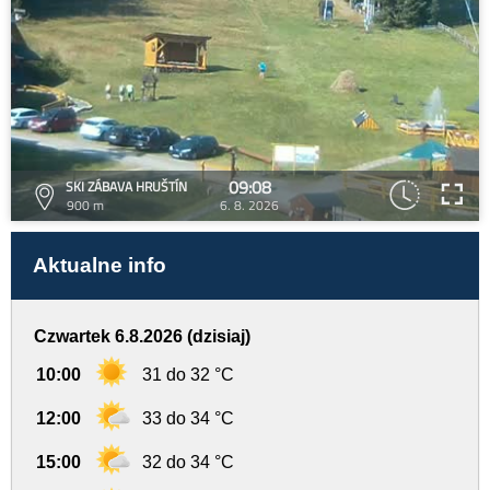
09:08
SKI ZÁBAVA HRUŠTÍN
900 m
6. 8. 2026
Aktualne info
Czwartek 6.8.2026 (dzisiaj)
10:00
31 do 32 °C
12:00
33 do 34 °C
15:00
32 do 34 °C