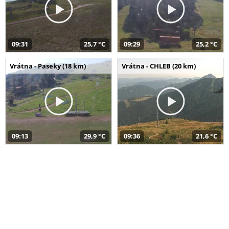
09:31
25,7 °C
09:29
25,2 °C
Vrátna - Paseky (18 km)
Vrátna - CHLEB (20 km)
09:13
29,9 °C
09:36
21,6 °C