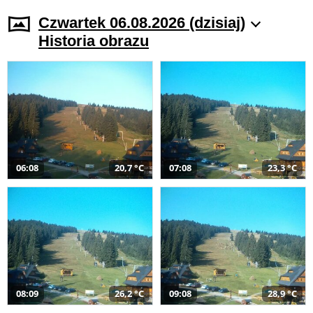
Czwartek 06.08.2026 (dzisiaj)
Historia obrazu
06:08
20,7 °C
07:08
23,3 °C
08:09
26,2 °C
09:08
28,9 °C