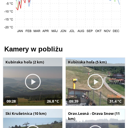
Kamery w pobliżu
Kubínska hoľa (2 km)
Kubínska hoľa (5 km)
09:28
26,8 °C
09:39
31,4 °C
Ski Krušetnica (10 km)
Orav.Lesná - Orava Snow (11
km)