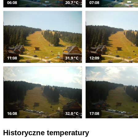
06:08
20,7 °C
07:08
11:08
31,9 °C
12:09
16:08
32,0 °C
17:08
Historyczne temperatury