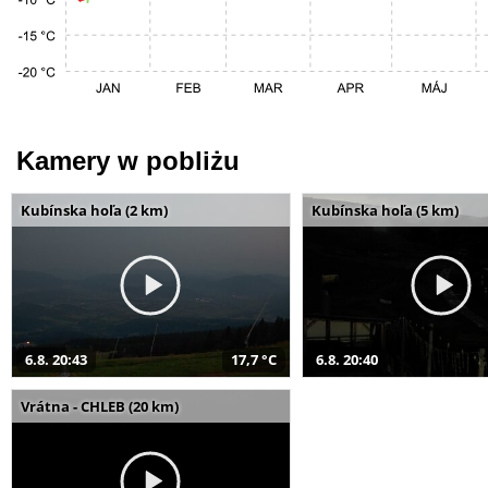
Kamery w pobliżu
Kubínska hoľa (2 km)
Kubínska hoľa (5 km)
6.8. 20:43
17,7 °C
6.8. 20:40
Vrátna - CHLEB (20 km)