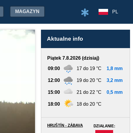
MAGAZYN
PL
Aktualne info
Piątek 7.8.2026 (dzisiaj)
09:00
17 do 19 °C
1,8 mm
12:00
19 do 20 °C
3,2 mm
15:00
21 do 22 °C
0,5 mm
18:00
18 do 20 °C
HRUŠTÍN - ZÁBAVA
DZIAŁANIE:
-