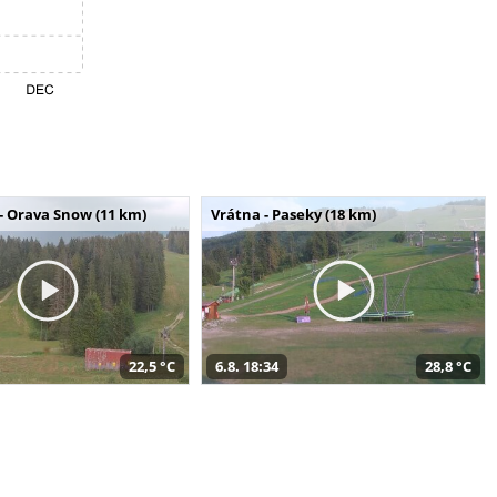
- Orava Snow (11 km)
Vrátna - Paseky (18 km)
22,5 °C
6.8. 18:34
28,8 °C