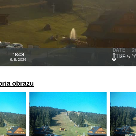
18:08
29.5 °
6. 8. 2026
oria obrazu