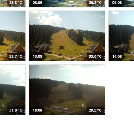
23,3 °C
08:09
26,2 °C
09:08
32,7 °C
13:08
33,0 °C
14:08
31,0 °C
18:08
29,5 °C