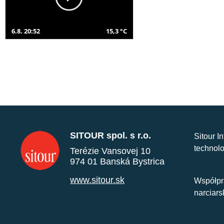
6.8. 20:52
15,3 °C
SITOUR spol. s r.o.
Sitour I
technolo
Terézie Vansovej 10
974 01 Banská Bystrica
www.sitour.sk
Współpr
narciars