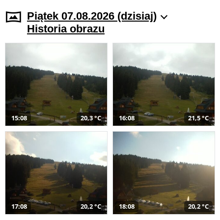
Piątek 07.08.2026 (dzisiaj)
Historia obrazu
15:08
20,3 °C
16:08
21,5 °C
17:08
20,2 °C
18:08
20,2 °C