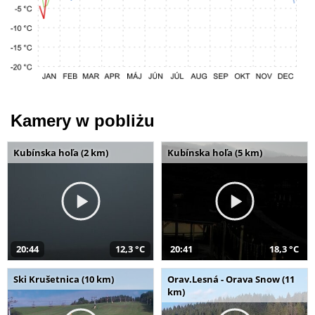
Kamery w pobliżu
Kubínska hoľa (2 km)
Kubínska hoľa (5 km)
20:44
12,3 °C
20:41
18,3 °C
Ski Krušetnica (10 km)
Orav.Lesná - Orava Snow (11
km)