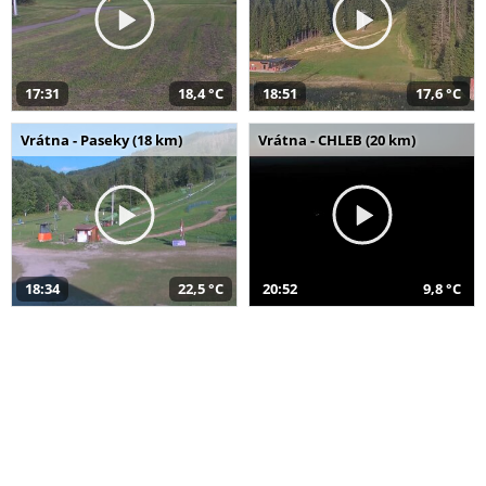
17:31
18,4 °C
18:51
17,6 °C
Vrátna - Paseky (18 km)
Vrátna - CHLEB (20 km)
18:34
22,5 °C
20:52
9,8 °C