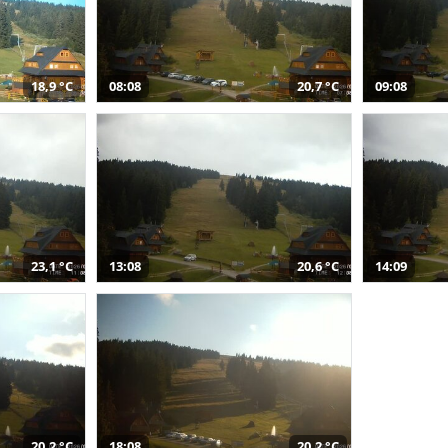
18,9 °C
08:08
20,7 °C
09:08
23,1 °C
13:08
20,6 °C
14:09
20,2 °C
18:08
20,2 °C