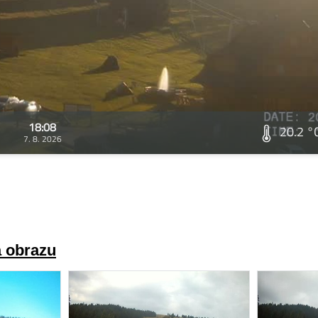
18:08
20.2 °
7. 8. 2026
a obrazu