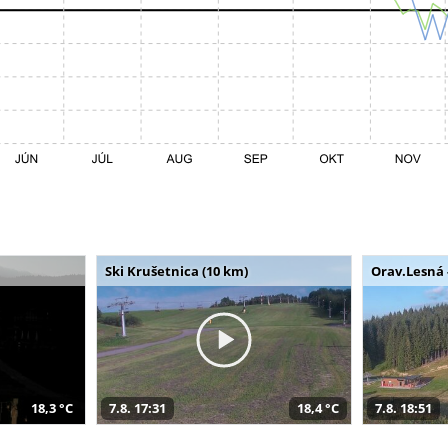
Ski Krušetnica (10 km)
Orav.Lesná 
18,3 °C
7.8. 17:31
18,4 °C
7.8. 18:51