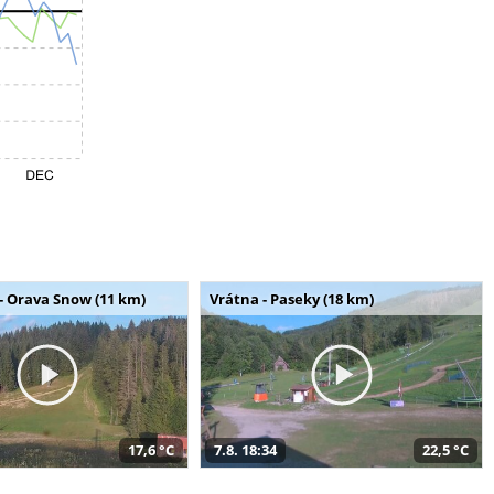
- Orava Snow (11 km)
Vrátna - Paseky (18 km)
17,6 °C
7.8. 18:34
22,5 °C