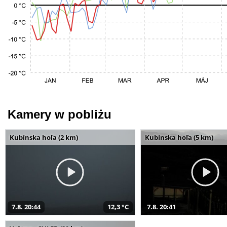
Kamery w pobliżu
Kubínska hoľa (2 km)
Kubínska hoľa (5 km)
7.8. 20:44
12,3 °C
7.8. 20:41