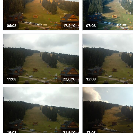
06:08
17,2 °C
07:08
11:08
22,6 °C
12:08
16:08
21,5 °C
17:08