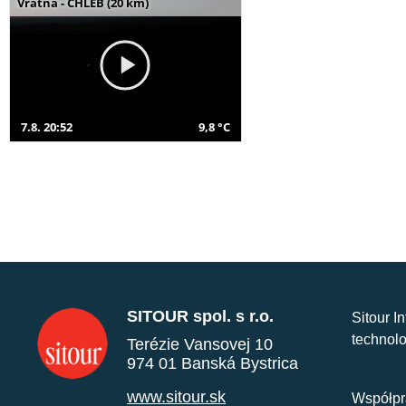
Vrátna - CHLEB (20 km)
7.8. 20:52
9,8 °C
SITOUR spol. s r.o.
Sitour I
technolo
Terézie Vansovej 10
974 01 Banská Bystrica
www.sitour.sk
Współpr