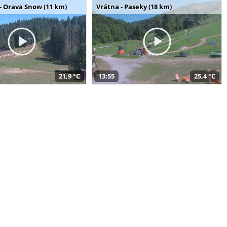
- Orava Snow (11 km)
Vrátna - Paseky (18 km)
21,9 °C
13:55
25,4 °C