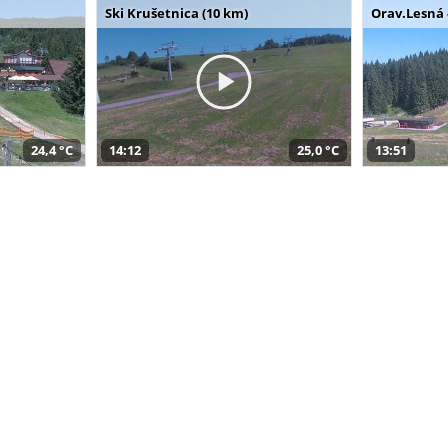
Ski Krušetnica (10 km)
Orav.Lesná 
24,4 °C
14:12
25,0 °C
13:51