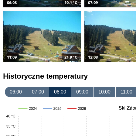
06:08
10,1 °C
07:09
11:09
21,9 °C
12:08
Historyczne temperatury
06:00
07:00
08:00
09:00
10:00
11:00