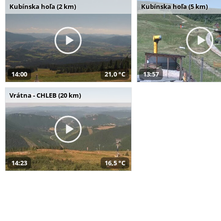
Kubínska hoľa (2 km)
Kubínska hoľa (5 km)
14:00
21,0 °C
13:57
Vrátna - CHLEB (20 km)
14:23
16,5 °C