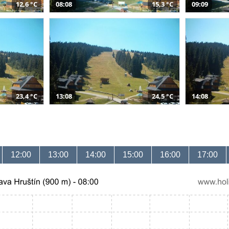
12,6 °C
08:08
15,3 °C
09:09
23,4 °C
13:08
24,5 °C
14:08
12:00
13:00
14:00
15:00
16:00
17:00