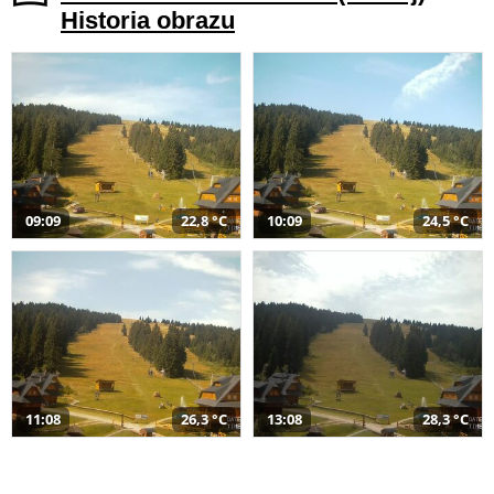
Historia obrazu
09:09
22,8 °C
10:09
24,5 °C
11:08
26,3 °C
13:08
28,3 °C