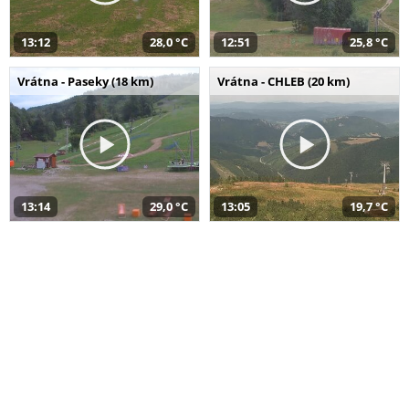
13:12
28,0 °C
12:51
25,8 °C
Vrátna - Paseky (18 km)
Vrátna - CHLEB (20 km)
13:14
29,0 °C
13:05
19,7 °C