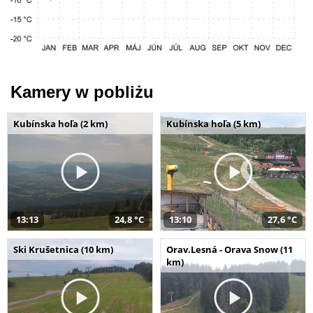
Kamery w pobliżu
Kubínska hoľa (2 km)
Kubínska hoľa (5 km)
13:13
24,8 °C
13:10
27,6 °C
Ski Krušetnica (10 km)
Orav.Lesná - Orava Snow (11
km)