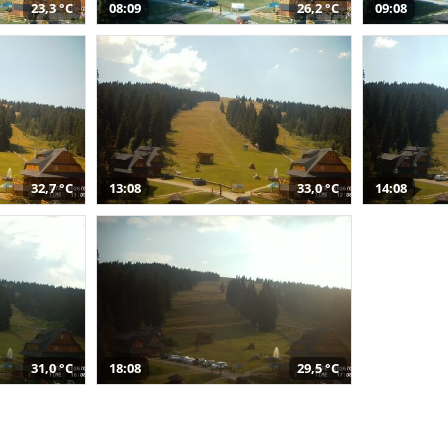
23,3 °C
08:09
26,2 °C
09:08
32,7 °C
13:08
33,0 °C
14:08
31,0 °C
18:08
29,5 °C