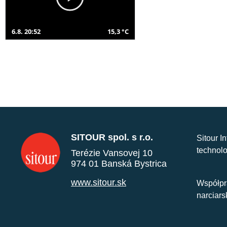
6.8. 20:52
15,3 °C
SITOUR spol. s r.o.
Sitour I
technolo
Terézie Vansovej 10
974 01 Banská Bystrica
www.sitour.sk
Współpr
narciars