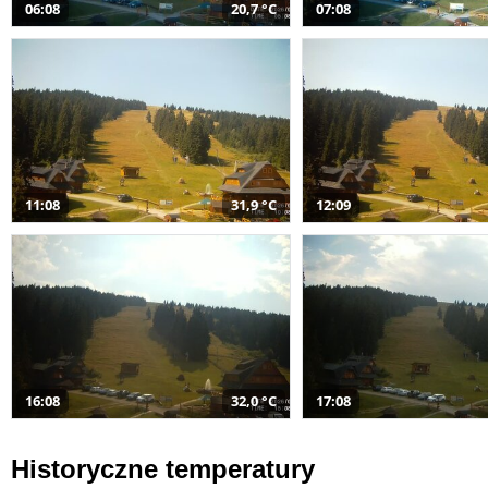
06:08
20,7 °C
07:08
11:08
31,9 °C
12:09
16:08
32,0 °C
17:08
Historyczne temperatury