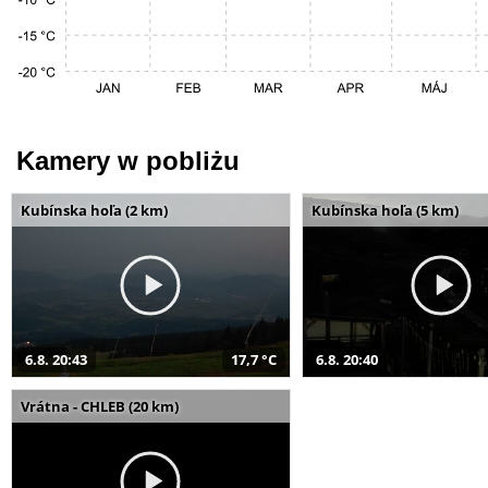
Kamery w pobliżu
Kubínska hoľa (2 km)
Kubínska hoľa (5 km)
6.8. 20:43
17,7 °C
6.8. 20:40
Vrátna - CHLEB (20 km)