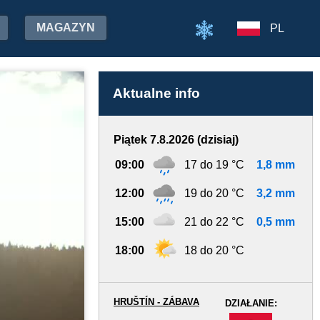
MAGAZYN
PL
Aktualne info
Piątek 7.8.2026 (dzisiaj)
09:00
17 do 19 °C
1,8 mm
12:00
19 do 20 °C
3,2 mm
15:00
21 do 22 °C
0,5 mm
18:00
18 do 20 °C
HRUŠTÍN - ZÁBAVA
DZIAŁANIE:
-