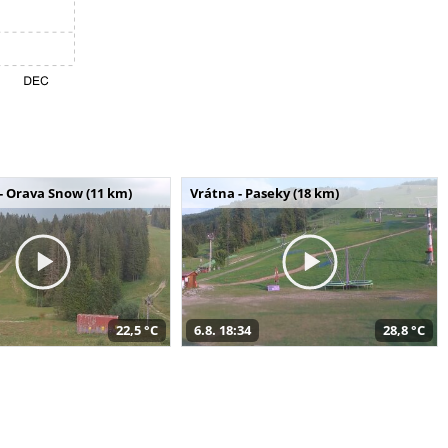
- Orava Snow (11 km)
Vrátna - Paseky (18 km)
22,5 °C
6.8. 18:34
28,8 °C