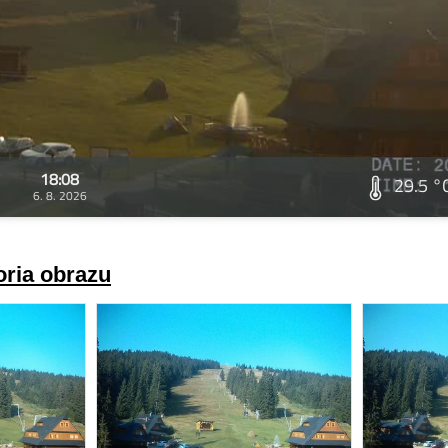
18:08
29.5 °
6. 8. 2026
oria obrazu