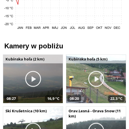
Kamery w pobliżu
Kubínska hoľa (2 km)
Kubínska hoľa (5 km)
08:27
16,9 °C
08:20
22,3 °C
Ski Krušetnica (10 km)
Orav.Lesná - Orava Snow (11
km)