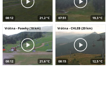
08:12
21,2 °C
07:51
19,3 °C
Vrátna - Paseky (18 km)
Vrátna - CHLEB (20 km)
08:12
21,6 °C
08:15
12,5 °C