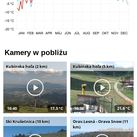
Kamery w pobliżu
Kubínska hoľa (2 km)
Kubínska hoľa (5 km)
16:40
17,3 °C
16:38
21,8 °C
Ski Krušetnica (10 km)
Orav.Lesná - Orava Snow (11
km)