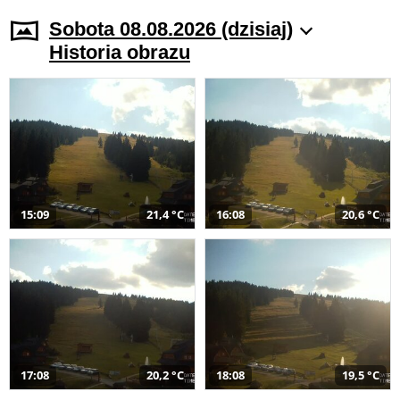
Sobota 08.08.2026 (dzisiaj)
Historia obrazu
15:09
21,4 °C
16:08
20,6 °C
17:08
20,2 °C
18:08
19,5 °C