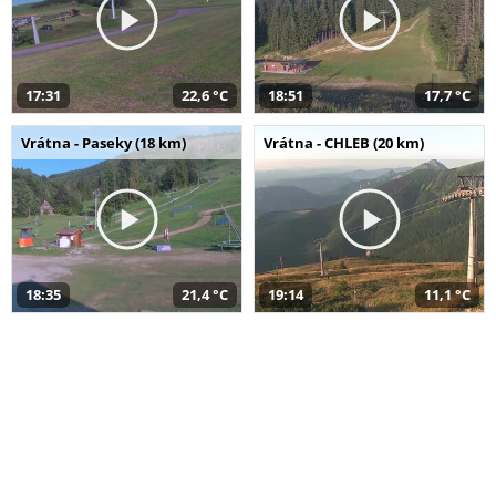
17:31
22,6 °C
18:51
17,7 °C
Vrátna - Paseky (18 km)
Vrátna - CHLEB (20 km)
18:35
21,4 °C
19:14
11,1 °C