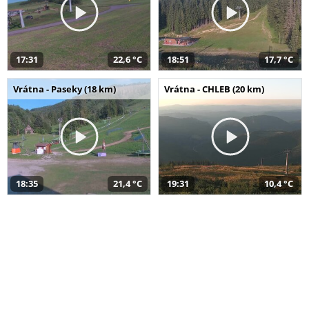
17:31
22,6 °C
18:51
17,7 °C
Vrátna - Paseky (18 km)
Vrátna - CHLEB (20 km)
18:35
21,4 °C
19:31
10,4 °C