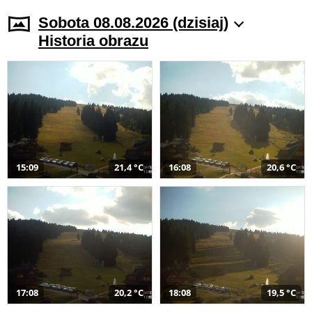
Sobota 08.08.2026 (dzisiaj)
Historia obrazu
15:09
21,4 °C
16:08
20,6 °C
17:08
20,2 °C
18:08
19,5 °C