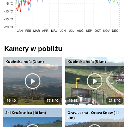
Kamery w pobliżu
Kubínska hoľa (2 km)
Kubínska hoľa (5 km)
16:40
17,3 °C
16:38
21,8 °C
Ski Krušetnica (10 km)
Orav.Lesná - Orava Snow (11
km)