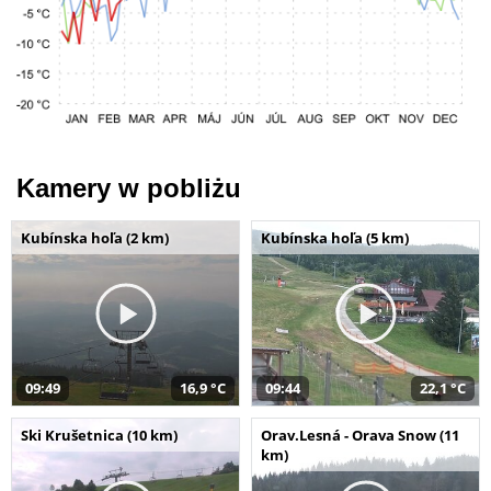
Kamery w pobliżu
Kubínska hoľa (2 km)
Kubínska hoľa (5 km)
09:49
16,9 °C
09:44
22,1 °C
Ski Krušetnica (10 km)
Orav.Lesná - Orava Snow (11
km)