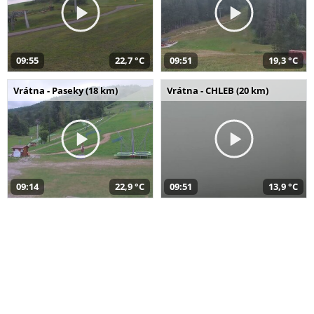
09:55
22,7 °C
09:51
19,3 °C
Vrátna - Paseky (18 km)
Vrátna - CHLEB (20 km)
09:14
22,9 °C
09:51
13,9 °C