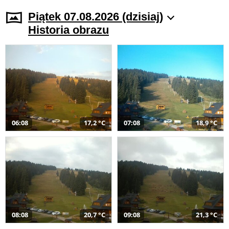
Piątek 07.08.2026 (dzisiaj)
Historia obrazu
06:08
17,2 °C
07:08
18,9 °C
08:08
20,7 °C
09:08
21,3 °C