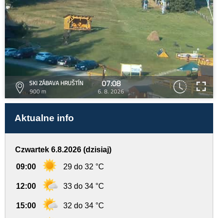
07:08
SKI ZÁBAVA HRUŠTÍN
900 m
6. 8. 2026
Aktualne info
Czwartek 6.8.2026 (dzisiaj)
09:00
29 do 32 °C
12:00
33 do 34 °C
15:00
32 do 34 °C