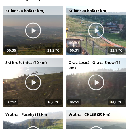
Kubínska hoľa (2 km)
Kubínska hoľa (5 km)
06:36
21,2 °C
06:31
22,7 °C
Ski Krušetnica (10 km)
Orav.Lesná - Orava Snow (11
km)
07:12
16,6 °C
06:51
14,0 °C
Vrátna - Paseky (18 km)
Vrátna - CHLEB (20 km)