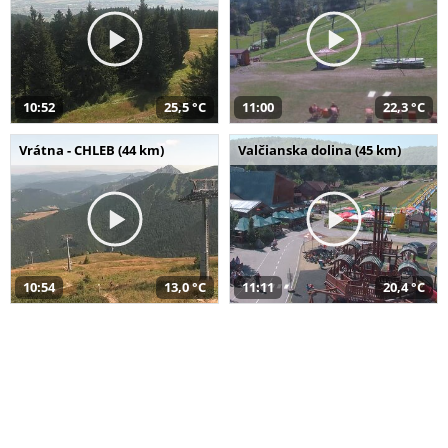
10:52
25,5 °C
11:00
22,3 °C
Vrátna - CHLEB (44 km)
Valčianska dolina (45 km)
10:54
13,0 °C
11:11
20,4 °C