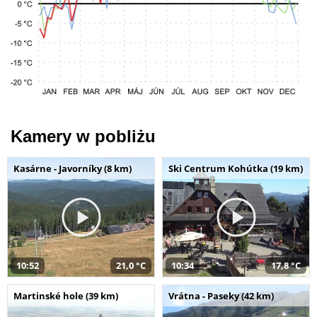
Kamery w pobliżu
Kasárne - Javorníky (8 km)
Ski Centrum Kohútka (19 km)
10:52
21,0 °C
10:34
17,8 °C
Martinské hole (39 km)
Vrátna - Paseky (42 km)