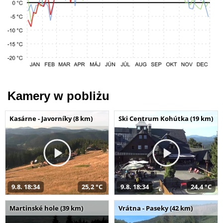
Kamery w pobliżu
Kasárne - Javorníky (8 km)
Ski Centrum Kohútka (19 km)
9.8. 18:34
25,2 °C
9.8. 18:34
24,4 °C
Martinské hole (39 km)
Vrátna - Paseky (42 km)