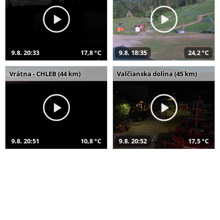
9.8. 20:33
17,8 °C
9.8. 18:35
24,2 °C
Vrátna - CHLEB (44 km)
Valčianska dolina (45 km)
9.8. 20:51
10,8 °C
9.8. 20:52
17,5 °C