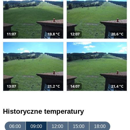
11:07
19,8 °C
12:07
20,6 °C
13:07
21,2 °C
14:07
21,4 °C
Historyczne temperatury
06:00
09:00
12:00
15:00
18:00