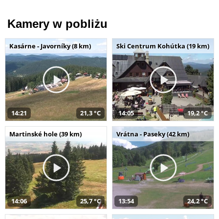
Kamery w pobliżu
Kasárne - Javorníky (8 km)
Ski Centrum Kohútka (19 km)
14:21
21,3 °C
14:05
19,2 °C
Martinské hole (39 km)
Vrátna - Paseky (42 km)
14:06
25,7 °C
13:54
24,2 °C