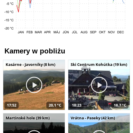
Kamery w pobliżu
Kasárne - Javorníky (8 km)
Ski Centrum Kohútka (19 km)
17:52
20,1 °C
18:23
18,7 °C
Martinské hole (39 km)
Vrátna - Paseky (42 km)