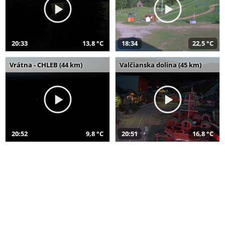
20:33
13,8 °C
18:34
22,5 °C
Vrátna - CHLEB (44 km)
Valčianska dolina (45 km)
20:52
9,8 °C
20:51
16,8 °C