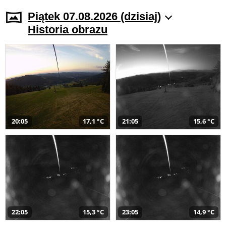
Piątek 07.08.2026 (dzisiaj)
Historia obrazu
20:05
17,1 °C
21:05
15,6 °C
22:05
15,3 °C
23:05
14,9 °C