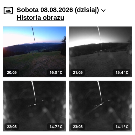
Sobota 08.08.2026 (dzisiaj)
Historia obrazu
20:05
16,3 °C
21:05
15,4 °C
22:05
14,7 °C
23:05
14,1 °C