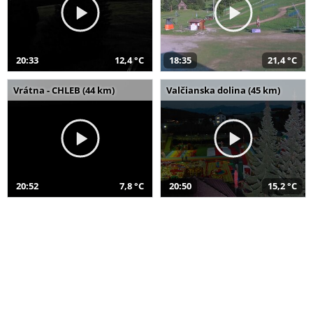
20:33
12,4 °C
18:35
21,4 °C
Vrátna - CHLEB (44 km)
Valčianska dolina (45 km)
20:52
7,8 °C
20:50
15,2 °C