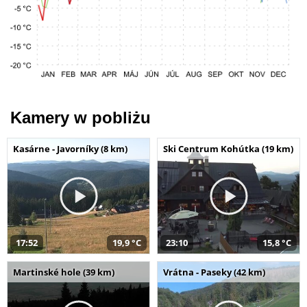
Kamery w pobliżu
Kasárne - Javorníky (8 km)
Ski Centrum Kohútka (19 km)
17:52
19,9 °C
23:10
15,8 °C
Martinské hole (39 km)
Vrátna - Paseky (42 km)