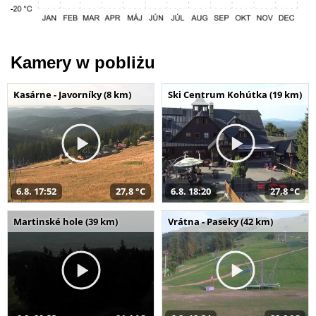
Kamery w pobliżu
Kasárne - Javorníky (8 km)
Ski Centrum Kohútka (19 km)
6.8. 17:52
27,8 °C
6.8. 18:20
27,8 °C
Martinské hole (39 km)
Vrátna - Paseky (42 km)