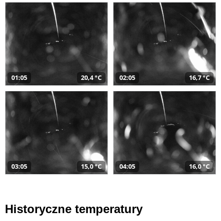
01:05
20,4 °C
02:05
16,7 °C
03:05
15,0 °C
04:05
16,0 °C
Historyczne temperatury