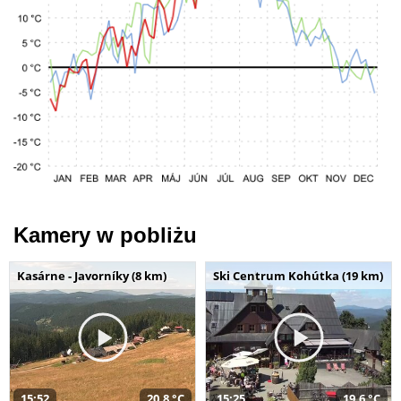
Kamery w pobliżu
Kasárne - Javorníky (8 km)
Ski Centrum Kohútka (19 km)
15:52
20,8 °C
15:25
19,6 °C