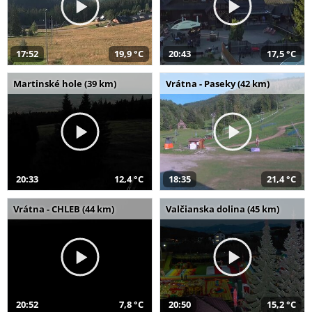
17:52
19,9 °C
20:43
17,5 °C
Martinské hole (39 km)
Vrátna - Paseky (42 km)
20:33
12,4 °C
18:35
21,4 °C
Vrátna - CHLEB (44 km)
Valčianska dolina (45 km)
20:52
7,8 °C
20:50
15,2 °C