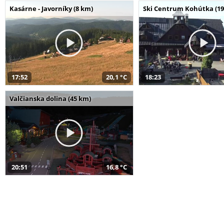
Kasárne - Javorníky (8 km)
Ski Centrum Kohútka (19
17:52
20,1 °C
18:23
Valčianska dolina (45 km)
20:51
16,8 °C