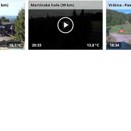
 km)
Martinské hole (39 km)
Vrátna - Pa
18,7 °C
20:33
13,8 °C
18:34