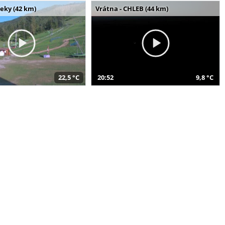
seky (42 km)
Vrátna - CHLEB (44 km)
22,5 °C
20:52
9,8 °C