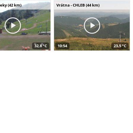
seky (42 km)
Vrátna - CHLEB (44 km)
32,8 °C
10:54
23,5 °C