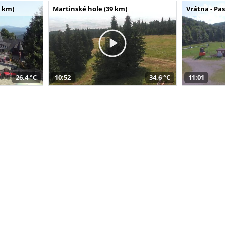
 km)
Martinské hole (39 km)
Vrátna - Pa
26,4 °C
10:52
34,6 °C
11:01