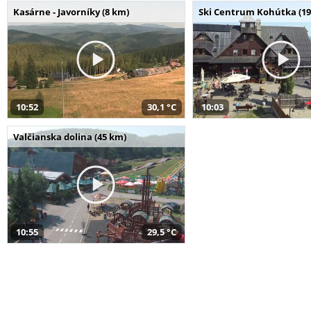
Kasárne - Javorníky (8 km)
Ski Centrum Kohútka (19
10:52
30,1 °C
10:03
Valčianska dolina (45 km)
10:55
29,5 °C