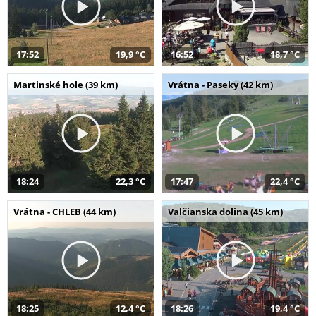
17:52
19,9 °C
16:52
18,7 °C
Martinské hole (39 km)
Vrátna - Paseky (42 km)
18:24
22,3 °C
17:47
22,4 °C
Vrátna - CHLEB (44 km)
Valčianska dolina (45 km)
18:25
12,4 °C
18:26
19,4 °C