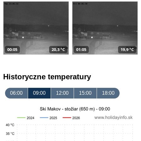
00:05
20,3 °C
01:05
19,9 °C
Historyczne temperatury
06:00
09:00
12:00
15:00
18:00