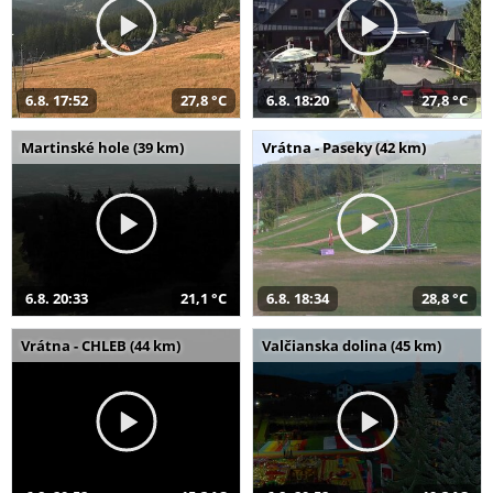
6.8. 17:52
27,8 °C
6.8. 18:20
27,8 °C
Martinské hole (39 km)
Vrátna - Paseky (42 km)
6.8. 20:33
21,1 °C
6.8. 18:34
28,8 °C
Vrátna - CHLEB (44 km)
Valčianska dolina (45 km)