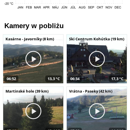
Kamery w pobliżu
Kasárne - Javorníky (8 km)
Ski Centrum Kohútka (19 km)
06:52
13,3 °C
06:34
17,3 °C
Martinské hole (39 km)
Vrátna - Paseky (42 km)