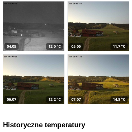
04:05
12,0 °C
05:05
11,7 °C
06:07
12,2 °C
07:07
14,8 °C
Historyczne temperatury