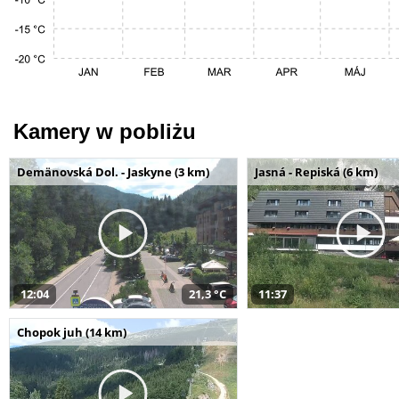
Kamery w pobliżu
Demänovská Dol. - Jaskyne (3 km)
Jasná - Repiská (6 km)
12:04
21,3 °C
11:37
Chopok juh (14 km)