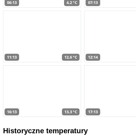
06:13
4,2 °C
07:13
11:13
12,6 °C
12:14
16:13
13,3 °C
17:13
Historyczne temperatury