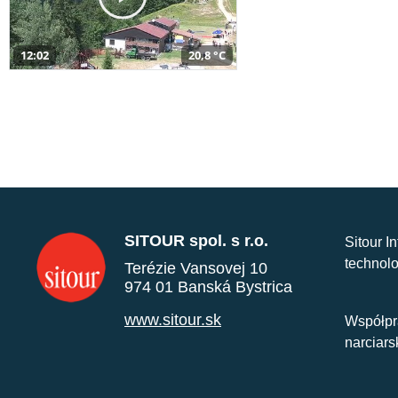
12:02
20,8 °C
SITOUR spol. s r.o.
Sitour I
technolo
Terézie Vansovej 10
974 01 Banská Bystrica
www.sitour.sk
Współpr
narciars