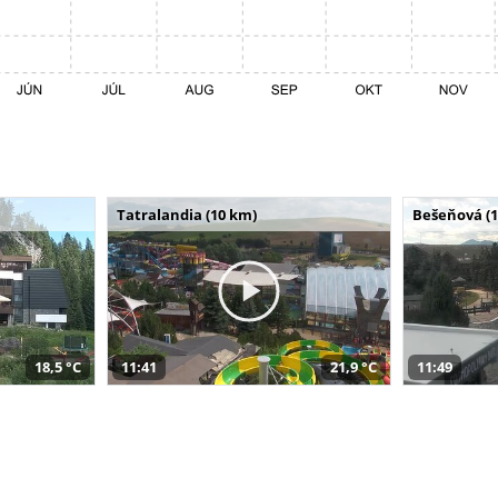
Tatralandia (10 km)
Bešeňová (
18,5 °C
11:41
21,9 °C
11:49