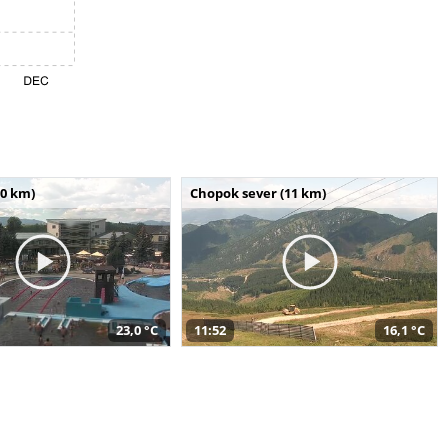
10 km)
Chopok sever (11 km)
23,0 °C
11:52
16,1 °C